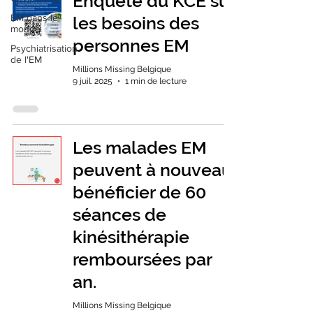
Enquête du KCE sur
EM dans le
les besoins des
monde
personnes EM
Psychiatrisation
de l'EM
Millions Missing Belgique
9 juil. 2025
1 min de lecture
Les malades EM
peuvent à nouveau
bénéficier de 60
séances de
kinésithérapie
remboursées par
an.
Millions Missing Belgique