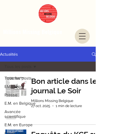
Millions Missing Belgique
Actualités
Tous les posts
Tous les posts
Bon article dans le
EM sévère
journal Le Soir
Presse
Millions Missing Belgique
E.M. en Belgique
27 oct. 2025
1 min de lecture
Avancée
scientifique
E.M. en Europe
Covid Long