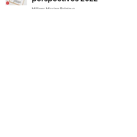
Millions Missing Belgique
30 déc. 2021
2 min de lecture
Les associations
flamandes
interpellent les
politiciens
régionaux et
fédéraux
Millions Missing Belgique
9 déc. 2020
18 min de lecture
Du changement