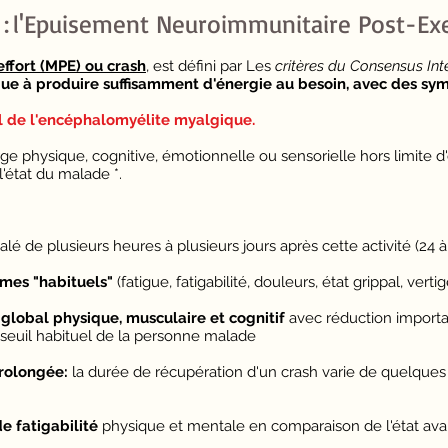
e : l'Epuisement Neuroimmunitaire Post-Exe
ffort (MPE) ou crash
, est défini par
Les
critères du
Consensus Int
que à produire suffisamment d'énergie au besoin, avec des 
l de l'encéphalomyélite myalgique.
rge physique, cognitive, émotionnelle ou sensorielle hors limite 
l'état du malade *.
lé de plusieurs heures à plusieurs jours après cette activité (24 à
mes "habituels"
(fatigue, fatigabilité, douleurs, état grippal, vertig
global physique, musculaire et cognitif
avec réduction importa
 seuil habituel de la personne malade
rolongée:
la durée de récupération d'un crash varie de quelques 
e fatigabilité
physique et mentale en comparaison de l'état ava