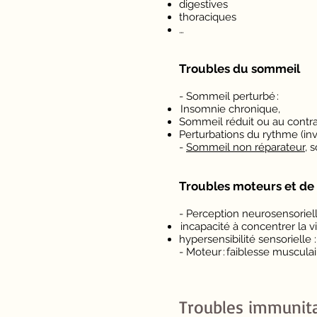
digestives
thoraciques
…
Troubles du sommeil
- Sommeil perturbé :
Insomnie chronique,
Sommeil réduit ou au contra
Perturbations du rythme (inv
-
Sommeil non réparateur
, 
Troubles moteurs et de 
- Perception neurosensoriell
incapacité à concentrer la v
hypersensibilité sensorielle 
- Moteur : faiblesse musculai
Troubles immunitai