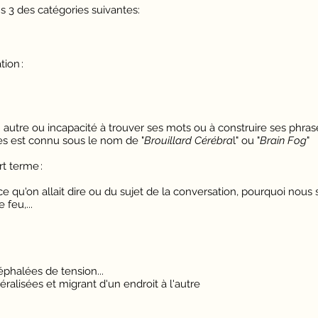
3 des catégories suivantes:
tion :
 autre ou incapacité à trouver ses mots ou à construire ses phras
 est connu sous le nom de "
Brouillard Cérébra
l" ou "
Brain Fog
"
t terme :
 ce qu'on allait dire ou du sujet de la conversation, pourquoi n
 feu,...
éphalées de tension...
éralisées et migrant d'un endroit à l'autre