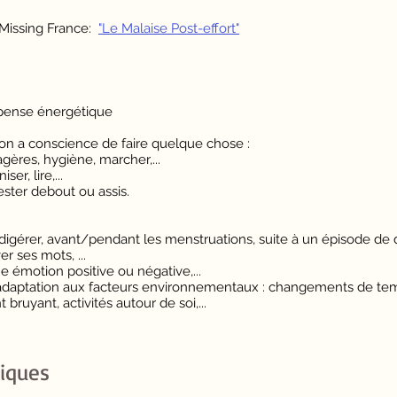
 Missing France:
"Le Malaise Post-effort"
épense énergétique
on a conscience de faire quelque chose :
ères, hygiène, marcher,...
ser, lire,...
ter debout ou assis.
igérer, avant/pendant les menstruations, suite à un épisode de d
r ses mots, ...
 émotion positive ou négative,...
daptation aux facteurs environnementaux : changements de t
uyant, activités autour de soi,...
iques