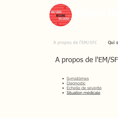
Millions Mi
A propos de l'EM/SFC
Qui 
A propos de l'EM/SFC
Qui 
A propos de l'EM/S
Symptômes
Diagnostic
Echelle de sévérité
Situation médicale