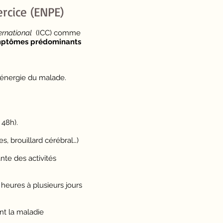
rcice (ENPE)
ernational
(ICC) comme
symptômes prédominants
d'énergie du malade.
 48h).
es, brouillard cérébral…)​
nte des activités
heures à plusieurs jours
nt la maladie