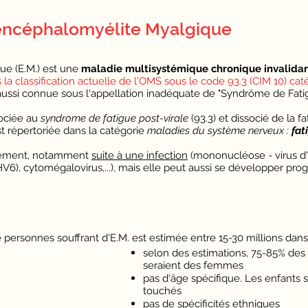
'encéphalomyélite Myalgique
ue (E.M.) est une
maladie multisystémique chronique invalida
 la classification actuelle de l'OMS sous le code 93.3 (CIM 10) ca
t aussi connue sous l'appellation inadéquate de "Syndrôme de Fati
sociée au
syndrome de fatigue post-virale
(93.3) et dissocié de la f
st répertoriée dans la catégorie
maladies du système nerveux :
fat
alement, notamment
suite à une infection
(mononucléose - virus d'E
V6), cytomégalovirus,...), mais elle peut aussi se développer pro
 personnes souffrant d'E.M. est estimée entre 15-30 millions da
selon des estimations, 75-85% de
seraient des femmes
pas d'âge spécifique. Les enfants s
touchés
pas de spécificités ethniques