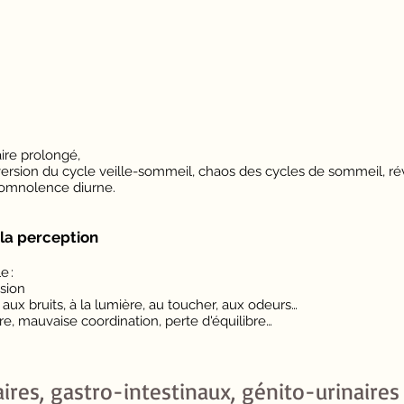
ire prolongé,
ersion du cycle veille-sommeil, chaos des cycles de sommeil, réve
somnolence diurne.
la perception
e :
ision
: aux bruits, à la lumière, au toucher, aux odeurs…
re, mauvaise coordination, perte d'équilibre…
res, gastro-intestinaux, génito-urinaires