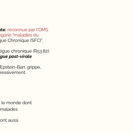
nte
,
reconnue par l'OMS
tégorie "maladies du
gue Chronique (SFC)".
atigue chronique (R53.82).
igue post-virale
pstein-Barr, grippe,
gressivement.
ns le monde dont
s malades
ont aussi