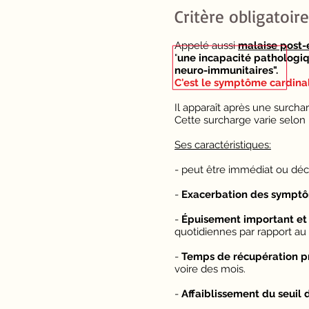
Critère obligatoir
Appelé aussi
malaise post-e
"
une incapacité pathologi
neuro-immunitaires".
C'est le symptôme cardina
Il apparaît après une surcha
Cette surcharge varie selon 
Ses caractéristiques:
- peut être immédiat ou déca
-
Exacerbation des symptô
-
Épuisement important et 
quotidiennes par rapport au
-
T
emps de récupération p
voire des mois.
-
A
f
faiblissement
du seuil d