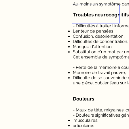
Au moins un symptôme dans 
Troubles neurocognitifs
- Difficultés à traiter l'informa
Lenteur de pensées
Confusion, désorientation,
Difficultés de concentration,
Manque d'attention
Substitution d'un mot par un
Cet ensemble de symptômes
- Perte de la mémoire à cour
Mémoire de travail pauvre,
Difficulté de se souvenir de
une pièce, oublier l'eau sur le
Douleurs
- Maux de tête, migraines, c
- Douleurs significatives gén
musculaires,
articulaires