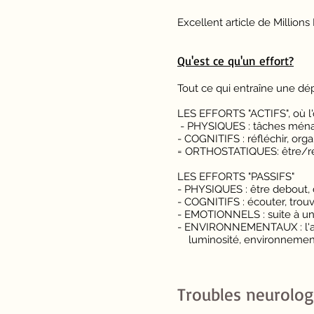
Excellent article de Millions
Qu'est ce qu'un effort?
Tout ce qui entraîne une d
LES EFFORTS "ACTIFS", où l'
- PHYSIQUES : tâches ménag
- COGNITIFS : réfléchir, organi
= ORTHOSTATIQUES: être/res
LES EFFORTS "PASSIFS"
- PHYSIQUES : être debout, d
- COGNITIFS : écouter, trouve
- EMOTIONNELS : suite à une
- ENVIRONNEMENTAUX : l'a
luminosité, environnement br
Troubles neurolog