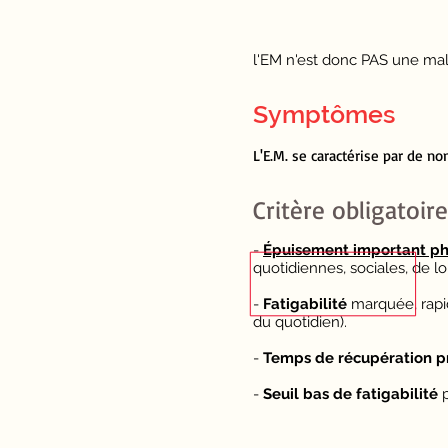
l'EM n'est donc PAS une mal
Symptômes
L'E.M. se caractérise par de
Critère oblig
atoire
-
Épuisement important phy
quotidiennes, sociales, de lo
-
Fatigabilité
marquée, rapid
du quotidien).
-
Temps de récupération p
-
Seuil bas de fatigabilité
p