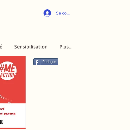
Se connecter
é
Sensibilisation
Plus...
é
Sensibilisation
Plus...
Partager