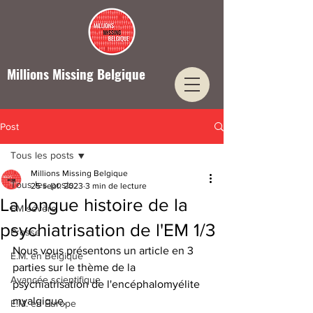
Millions Missing Belgique
Post
Tous les posts
Millions Missing Belgique
Tous les posts
25 sept. 2023
3 min de lecture
La longue histoire de la
EM sévère
psychiatrisation de l'EM 1/3
Presse
Nous vous présentons un article en 3 
E.M. en Belgique
parties sur le thème de la 
Avancée scientifique
psychiatrisation de l'encéphalomyélite 
myalgique.
E.M. en Europe