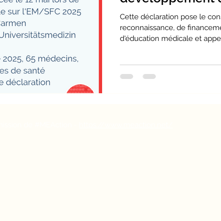
pour le traiteme
Cette déclaration pose le co
du COVID long
reconnaissance, de financeme
d'éducation médicale et appell
rmission de #MEAction -
https://www.meaction.net/