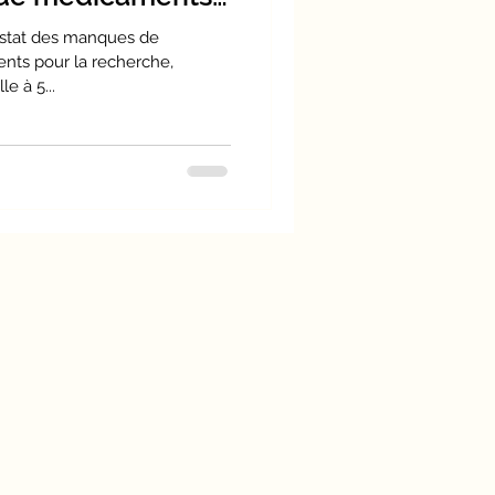
nt de l'EM/SFC et
nstat des manques de
nts pour la recherche,
e à 5...