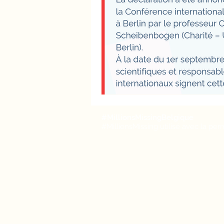
#MillionsMissingBelgique
#MillionsMissing utilisé avec la pe