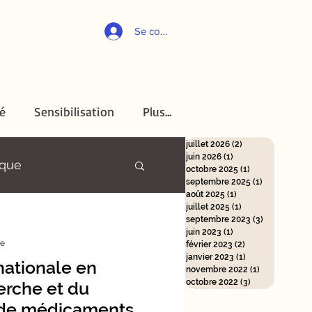
Se connecter
é
Sensibilisation
Plus...
sibilisation
Actualités
Plus...
juillet 2026
(2)
2 posts
juin 2026
(1)
1 post
ique
octobre 2025
(1)
1 post
septembre 2025
(1)
1 post
août 2025
(1)
1 post
juillet 2025
(1)
1 post
l'EM
septembre 2023
(3)
3 posts
juin 2023
(1)
1 post
re
février 2023
(2)
2 posts
janvier 2023
(1)
1 post
nationale en
novembre 2022
(1)
1 post
octobre 2022
(3)
3 posts
erche et du
de médicaments