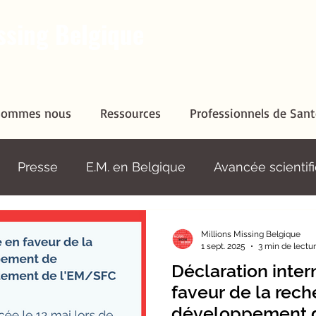
ssing Belgique
sommes nous
Ressources
Professionnels de Sant
mes nous
Ressources
Professionnels de Santé
Sen
Presse
E.M. en Belgique
Avancée scientif
Long
EM dans le monde
Psychiatrisation de 
Millions Missing Belgique
1 sept. 2025
3 min de lectu
Déclaration inter
faveur de la rech
développement 