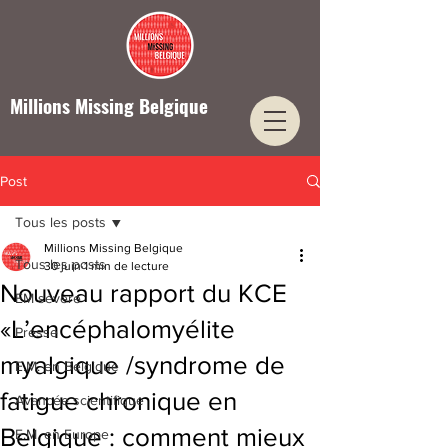
Millions Missing Belgique
Post
Tous les posts
Millions Missing Belgique
Tous les posts
30 juin
1 min de lecture
Nouveau rapport du KCE
EM sévère
«L’encéphalomyélite
Presse
myalgique /syndrome de
E.M. en Belgique
fatigue chronique en
Avancée scientifique
Belgique : comment mieux
E.M. en Europe