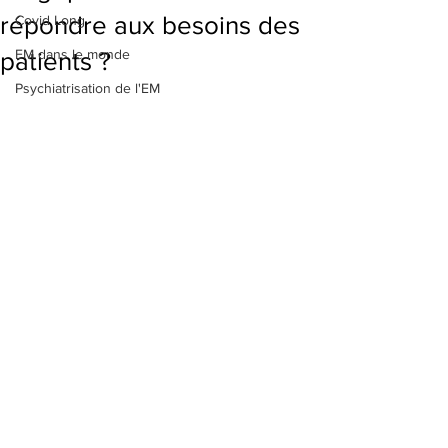
répondre aux besoins des
Covid Long
EM dans le monde
patients ?
Psychiatrisation de l'EM